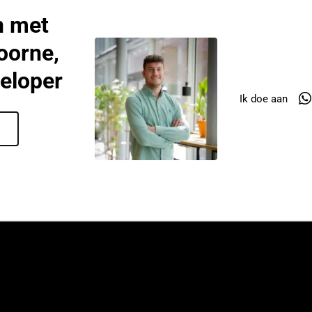
n met
oorne,
eloper
Ik doe aan