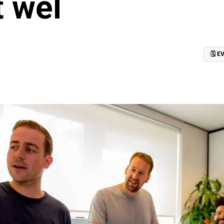
 wel
🗓️ 