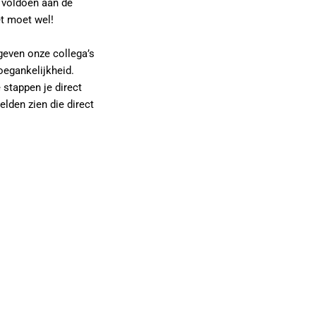
 voldoen aan de
et moet wel!
geven onze collega’s
oegankelijkheid.
 stappen je direct
lden zien die direct