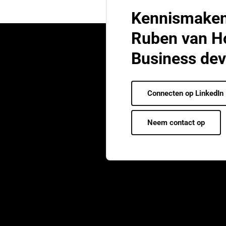
Kennismake
Ruben van H
Business dev
Connecten op LinkedIn
Neem contact op