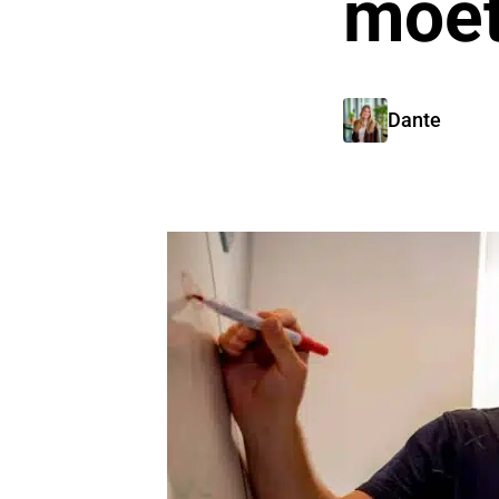
moet
Dante