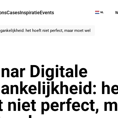
ons
Cases
Inspiratie
Events
W
NL
EN
DE
gankelijkheid: het hoeft niet perfect, maar moet wel
nar Digitale
ankelijkheid: he
t niet perfect, 