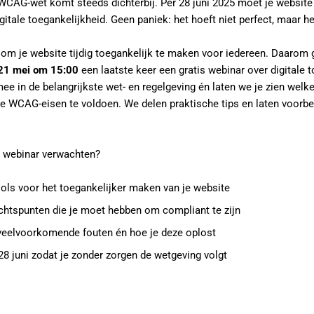
WCAG-wet komt steeds dichterbij. Per 28 juni 2025 moet je website
itale toegankelijkheid. Geen paniek: het hoeft niet perfect, maar h
n om je website tijdig toegankelijk te maken voor iedereen. Daarom 
21 mei om 15:00
een laatste keer een gratis webinar over digitale t
e in de belangrijkste wet- en regelgeving én laten we je zien welke
e WCAG-eisen te voldoen. We delen praktische tips en laten voorbee
it webinar verwachten?
ools voor het toegankelijker maken van je website
chtspunten die je moet hebben om compliant te zijn
veelvoorkomende fouten én hoe je deze oplost
28 juni zodat je zonder zorgen de wetgeving volgt